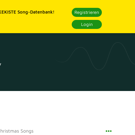
EKISTE Song-Datenbank!
Registrieren
Login
y
hristmas Songs