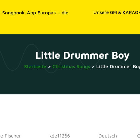
e-Songbook-App Europas – die
Unsere GM & KARAOK
Little Drummer Boy
Startseite
>
Christmas Songs
>
Little Drummer Bo
e Fischer
kde11266
Deutsch
C