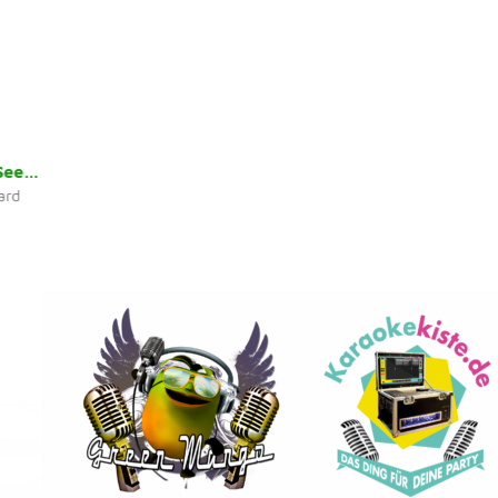
It Won´t Seem Like Christmas Without You
rd