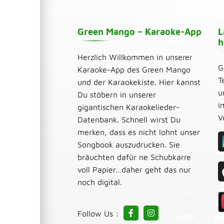
Green Mango – Karaoke-App
L
h
Herzlich Willkommen in unserer
G
Karaoke-App des Green Mango
T
und der Karaokekiste. Hier kannst
u
Du stöbern in unserer
i
gigantischen Karaokelieder-
V
Datenbank. Schnell wirst Du
merken, dass es nicht lohnt unser
Songbook auszudrucken. Sie
bräuchten dafür ne Schubkarre
voll Papier…daher geht das nur
noch digital.
Follow Us :