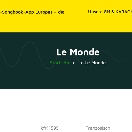
e-Songbook-App Europas – die
Unsere GM & KARAOK
Le Monde
Startseite
>
-
>
Le Monde
kfr11595
Französisch