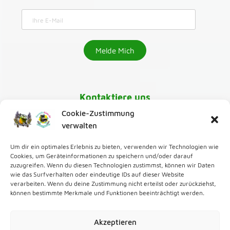
Kontaktiere uns
Cookie-Zustimmung
030-218 01 070
verwalten
Um dir ein optimales Erlebnis zu bieten, verwenden wir Technologien wie
karaoke@greenmango24.de
,
Cookies, um Geräteinformationen zu speichern und/oder darauf
zuzugreifen. Wenn du diesen Technologien zustimmst, können wir Daten
wie das Surfverhalten oder eindeutige IDs auf dieser Website
Zur Karaoke Bar
verarbeiten. Wenn du deine Zustimmung nicht erteilst oder zurückziehst,
können bestimmte Merkmale und Funktionen beeinträchtigt werden.
Zum Karaoke Verleih
Akzeptieren