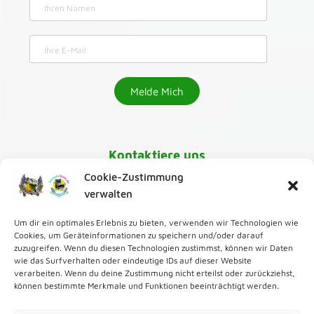
Kontaktiere uns
Cookie-Zustimmung
030-218 01 070
verwalten
Um dir ein optimales Erlebnis zu bieten, verwenden wir Technologien wie
karaoke@greenmango24.de
,
Cookies, um Geräteinformationen zu speichern und/oder darauf
zuzugreifen. Wenn du diesen Technologien zustimmst, können wir Daten
wie das Surfverhalten oder eindeutige IDs auf dieser Website
Zur Karaoke Bar
verarbeiten. Wenn du deine Zustimmung nicht erteilst oder zurückziehst,
können bestimmte Merkmale und Funktionen beeinträchtigt werden.
Zum Karaoke Verleih