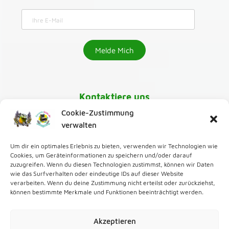
Kontaktiere uns
Cookie-Zustimmung
030-218 01 070
verwalten
Um dir ein optimales Erlebnis zu bieten, verwenden wir Technologien wie
karaoke@greenmango24.de
,
Cookies, um Geräteinformationen zu speichern und/oder darauf
zuzugreifen. Wenn du diesen Technologien zustimmst, können wir Daten
wie das Surfverhalten oder eindeutige IDs auf dieser Website
Zur Karaoke Bar
verarbeiten. Wenn du deine Zustimmung nicht erteilst oder zurückziehst,
können bestimmte Merkmale und Funktionen beeinträchtigt werden.
Zum Karaoke Verleih
Akzeptieren