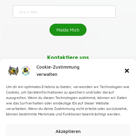
Kontaktiere uns
Cookie-Zustimmung
030-218 01 070
verwalten
Um dir ein optimales Erlebnis zu bieten, verwenden wir Technologien wie
karaoke@greenmango24.de
,
Cookies, um Geräteinformationen zu speichern und/oder darauf
zuzugreifen. Wenn du diesen Technologien zustimmst, können wir Daten
wie das Surfverhalten oder eindeutige IDs auf dieser Website
Zur Karaoke Bar
verarbeiten. Wenn du deine Zustimmung nicht erteilst oder zurückziehst,
können bestimmte Merkmale und Funktionen beeinträchtigt werden.
Zum Karaoke Verleih
Akzeptieren