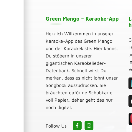
Green Mango – Karaoke-App
L
h
Herzlich Willkommen in unserer
G
Karaoke-App des Green Mango
T
und der Karaokekiste. Hier kannst
u
Du stöbern in unserer
i
gigantischen Karaokelieder-
V
Datenbank. Schnell wirst Du
merken, dass es nicht lohnt unser
Songbook auszudrucken. Sie
bräuchten dafür ne Schubkarre
voll Papier…daher geht das nur
noch digital.
Follow Us :