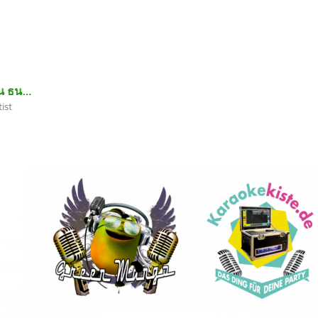
คืนเขา ปาน ธนพร แวกประยูร มิดี้ คาราโอเกะ
ist