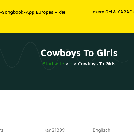
e-Songbook-App Europas – die
Unsere GM & KARAOK
Cowboys To Girls
Startseite
>
-
>
Cowboys To Girls
rs
ken21399
Englisch