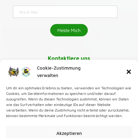
Kontaktiere uns
Cookie-Zustimmung
030-218 01 070
verwalten
Um dir ein optimales Erlebnis zu bieten, verwenden wir Technologien wie
karaoke@greenmango24.de
,
Cookies, um Geräteinformationen zu speichern und/oder darauf
zuzugreifen. Wenn du diesen Technologien zustimmst, können wir Daten
wie das Surfverhalten oder eindeutige IDs auf dieser Website
Zur Karaoke Bar
verarbeiten. Wenn du deine Zustimmung nicht erteilst oder zurückziehst,
können bestimmte Merkmale und Funktionen beeinträchtigt werden.
Zum Karaoke Verleih
Akzeptieren