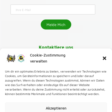
Kontaktiere uns
Cookie-Zustimmung
030-218 01 070
verwalten
Um dir ein optimales Erlebnis zu bieten, verwenden wir Technologien wie
karaoke@greenmango24.de
,
Cookies, um Geräteinformationen zu speichern und/oder darauf
zuzugreifen. Wenn du diesen Technologien zustimmst, können wir Daten
wie das Surfverhalten oder eindeutige IDs auf dieser Website
Zur Karaoke Bar
verarbeiten. Wenn du deine Zustimmung nicht erteilst oder zurückziehst,
können bestimmte Merkmale und Funktionen beeinträchtigt werden.
Zum Karaoke Verleih
Akzeptieren